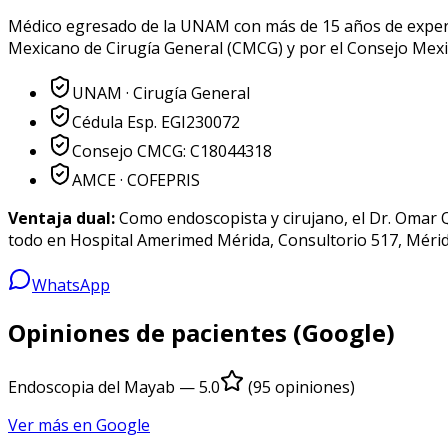
Médico egresado de la UNAM con más de 15 años de experien
Mexicano de Cirugía General (CMCG) y por el Consejo Mexic
UNAM · Cirugía General
Cédula Esp. EGI230072
Consejo CMCG: C18044318
AMCE · COFEPRIS
Ventaja dual:
Como endoscopista y cirujano, el
Dr. Omar 
todo en
Hospital Amerimed Mérida, Consultorio 517
, Méri
WhatsApp
Opiniones de pacientes (Google)
Endoscopia del Mayab
— 5.0
(95 opiniones)
Ver más en Google